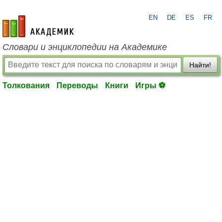
EN
DE
ES
FR
academic.ru
Словари и энциклопедии на Академике
Найти!
Толкования
Переводы
Книги
Игры ⚽