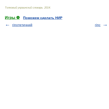
Толковый украинский словарь
.
2014
.
Игры ⚽
Поможем сделать НИР
гіпотетичний
гіпс