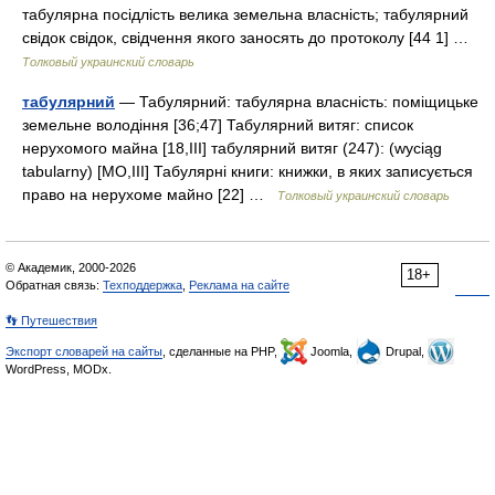
табулярна посідлість велика земельна власність; табулярний
свідок свідок, свідчення якого заносять до протоколу [44 1] …
Толковый украинский словарь
табулярний
— Табулярний: табулярна власність: поміщицьке
земельне володіння [36;47] Табулярний витяг: список
нерухомого майна [18,III] табулярний витяг (247): (wyciąg
tabularny) [MО,III] Табулярні книги: книжки, в яких записується
право на нерухоме майно [22] …
Толковый украинский словарь
© Академик, 2000-2026
18+
Обратная связь:
Техподдержка
,
Реклама на сайте
👣 Путешествия
Экспорт словарей на сайты
, сделанные на PHP,
Joomla,
Drupal,
WordPress, MODx.