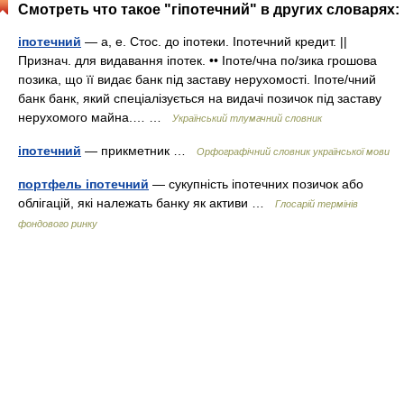
Смотреть что такое "гіпотечний" в других словарях:
іпотечний
— а, е. Стос. до іпотеки. Іпотечний кредит. ||
Признач. для видавання іпотек. •• Іпоте/чна по/зика грошова
позика, що її видає банк під заставу нерухомості. Іпоте/чний
банк банк, який спеціалізується на видачі позичок під заставу
нерухомого майна.… …
Український тлумачний словник
іпотечний
— прикметник …
Орфографічний словник української мови
портфель іпотечний
— сукупність іпотечних позичок або
облігацій, які належать банку як активи …
Глосарій термінів
фондового ринку