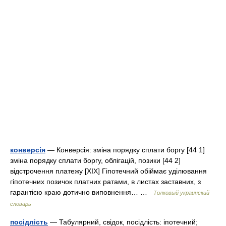
конверсія
— Конверсія: зміна порядку сплати боргу [44 1]
зміна порядку сплати боргу, облігацій, позики [44 2]
відстрочення платежу [XIX] Гіпотечний обіймає уділювання
гіпотечних позичок платних ратами, в листах заставних, з
гарантією краю дотично виповнення… …
Толковый украинский
словарь
посідлість
— Табулярний, свідок, посідлість: іпотечний;