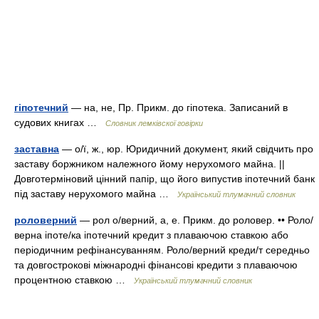
гіпотечний
— на, не, Пр. Прикм. до гіпотека. Записаний в
судових книгах …
Словник лемківскої говірки
заставна
— о/ї, ж., юр. Юридичний документ, який свідчить про
заставу боржником належного йому нерухомого майна. ||
Довготерміновий цінний папір, що його випустив іпотечний банк
під заставу нерухомого майна …
Український тлумачний словник
роловерний
— рол о/верний, а, е. Прикм. до роловер. •• Роло/
верна іпоте/ка іпотечний кредит з плаваючою ставкою або
періодичним рефінансуванням. Роло/верний креди/т середньо
та довгострокові міжнародні фінансові кредити з плаваючою
процентною ставкою …
Український тлумачний словник