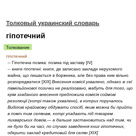
Толковый украинский словарь
гіпотечний
Толкование
гіпотечний
-- Гіпотечна позика: позика під заставу [IV]
-- книги гіпотечні: книги, де записано заклади нерухомого
майна, що лишається в боржника, але без права ним вільно
розпоряджатися [XIX]
Внесення комісії ухвалено, однако ж сеї
півмільйонової позички не реалізовано, мабуть для того, що
крім згаданого внесення предложила комісія соймові
резолюції (котрі також ухвалено), в котрих поручалось
Виділові крайовому обдумати спосіб, яким можна би прийти
в поміч тим селянам, котрі упадають під тягарем
лихварських довгів,— а дальше застановитись над тим, чи
не було би на часі, по случаю заведення книг гіпотечних,
одкрити заклад кредитовий для селян [XIX]